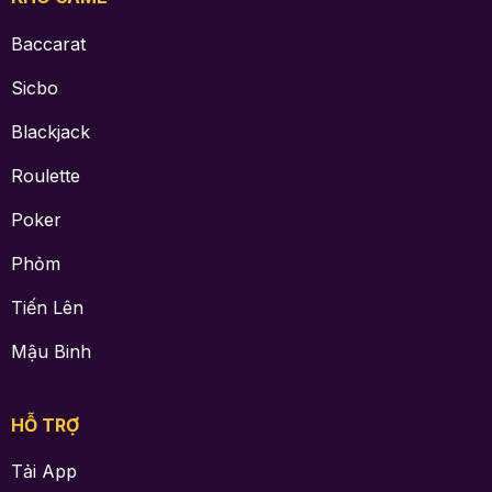
Baccarat
Sicbo
Blackjack
Roulette
Poker
Phỏm
Tiến Lên
Mậu Binh
HỖ TRỢ
Tải App