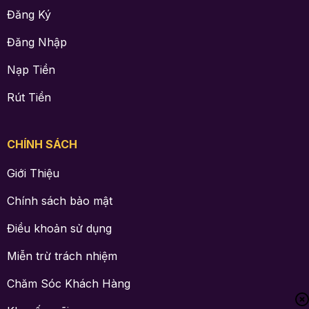
Đăng Ký
Đăng Nhập
Nạp Tiền
Rút Tiền
CHÍNH SÁCH
Giới Thiệu
Chính sách bảo mật
Điều khoản sử dụng
Miễn trừ trách nhiệm
Chăm Sóc Khách Hàng