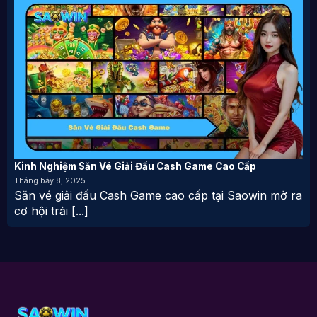
Kinh Nghiệm Săn Vé Giải Đấu Cash Game Cao Cấp
Tháng bảy 8, 2025
Săn vé giải đấu Cash Game cao cấp tại Saowin mở ra
cơ hội trải [...]