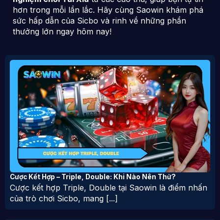
hơn trong mỗi lần lắc. Hãy cùng Saowin khám phá
sức hấp dẫn của Sicbo và rinh về những phần
thưởng lớn ngay hôm nay!
Cược Kết Hợp – Triple, Double: Khi Nào Nên Thử?
Cược kết hợp Triple, Double tại Saowin là điểm nhấn
của trò chơi Sicbo, mang [...]