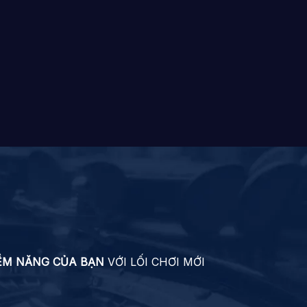
ỀM NĂNG CỦA BẠN
VỚI LỐI CHƠI MỚI