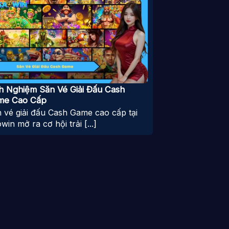
h Nghiệm Săn Vé Giải Đấu Cash
me Cao Cấp
 vé giải đấu Cash Game cao cấp tại
win mở ra cơ hội trải [...]