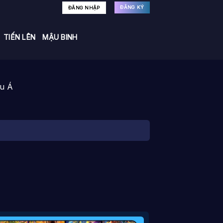
ĐĂNG KÝ
ĐĂNG NHẬP
TIẾN LÊN
MẬU BINH
âu Á