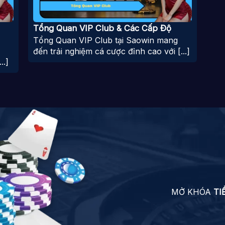
Tổng Quan VIP Club & Các Cấp Độ
Tổng Quan VIP Club tại Saowin mang
đến trải nghiệm cá cược đỉnh cao với [...]
..]
MỞ KHÓA
TI