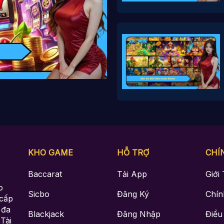
KHO GAME
HỖ TRỢ
CHÍ
Baccarat
Tải App
Giới
o
Sicbo
Đăng Ký
Chín
 cấp
 đa
Blackjack
Đăng Nhập
Điều
Tài