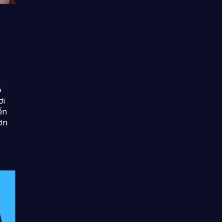
ổ
ơi
ến
ơn