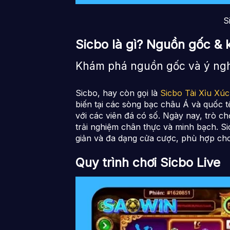
S
Sicbo là gì? Nguồn gốc & 
Khám phá nguồn gốc và ý nghĩa
Sicbo, hay còn gọi là
Sicbo Tài Xỉu Xúc
biến tại các sòng bạc châu Á và quốc t
với các viên đá có số. Ngày nay, trò ch
trải nghiệm chân thực và minh bạch. Sic
giản và đa dạng cửa cược, phù hợp cho
Quy trình chơi Sicbo Live