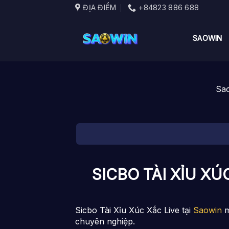
Bỏ
ĐỊA ĐIỂM
+84823 886 688
qua
nội
SAOWIN
dung
Sao
SICBO TÀI XỈU XÚ
Sicbo Tài Xỉu Xúc Xắc Live tại
Saowin
m
chuyên nghiệp.