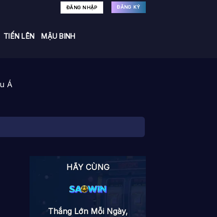
ĐĂNG KÝ
ĐĂNG NHẬP
TIẾN LÊN
MẬU BINH
âu Á
HÃY CÙNG
Thắng Lớn Mỗi Ngày,