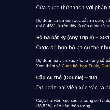
Cửa cược thử thách với phần 
Dự đoán cả ba viên xúc xắc ra cùng số c
chỉ 0,46%, khiến đây là cửa cược rủi r
Bộ ba bất kỳ (Any Triple) – 30:1
Cược dễ hơn bộ ba cụ thể như
Dự đoán ba viên xúc xắc ra cùng số bất 
Xem thêm về
Cược kết hợp Triple, Dou
Cặp cụ thể (Double) – 10:1
Dự đoán hai viên xúc xắc ra c
Cược hai viên xúc xắc ra cùng số (ví dụ
(18,52%) nên cần thận trọng.