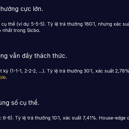
thưởng cực lớn.
ụ thể (ví dụ: 5-5-5). Tỷ lệ trả thưởng 180:1, nhưng xác su
o nhất trong Sicbo.
ng vẫn đầy thách thức.
kỳ (1-1-1, 2-2-2, …). Tỷ lệ trả thưởng 30:1, xác suất 2,78%
ble
.
ùng số cụ thể.
: 6-6). Tỷ lệ trả thưởng 10:1, xác suất 7,41%. House-edge 