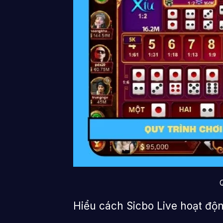
Hiểu cách Sicbo Live hoạt độn