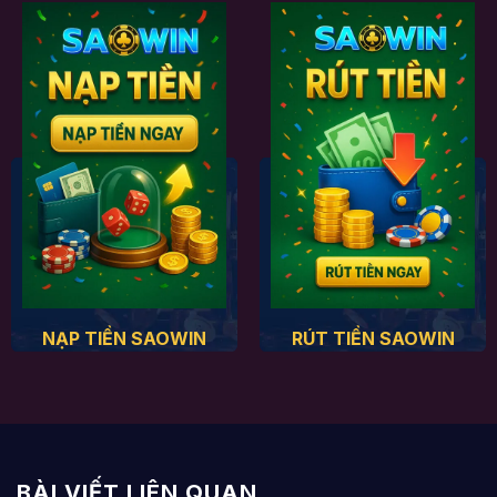
NẠP TIỀN SAOWIN
RÚT TIỀN SAOWIN
BÀI VIẾT LIÊN QUAN