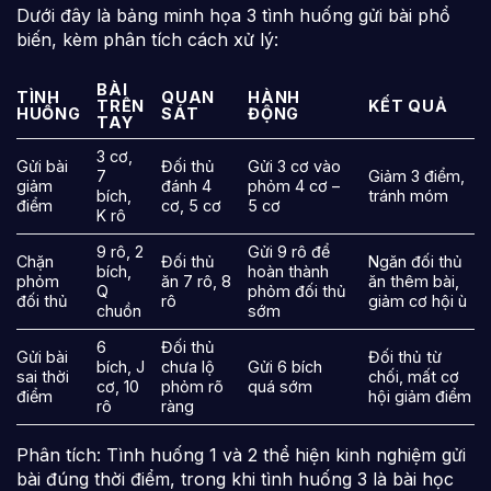
Dưới đây là bảng minh họa 3 tình huống gửi bài phổ
biến, kèm phân tích cách xử lý:
BÀI
TÌNH
QUAN
HÀNH
TRÊN
KẾT QUẢ
HUỐNG
SÁT
ĐỘNG
TAY
3 cơ,
Gửi bài
Đối thủ
Gửi 3 cơ vào
7
Giảm 3 điểm,
giảm
đánh 4
phỏm 4 cơ –
bích,
tránh móm
điểm
cơ, 5 cơ
5 cơ
K rô
9 rô, 2
Gửi 9 rô để
Chặn
Đối thủ
Ngăn đối thủ
bích,
hoàn thành
phỏm
ăn 7 rô, 8
ăn thêm bài,
Q
phỏm đối thủ
đối thủ
rô
giảm cơ hội ù
chuồn
sớm
6
Đối thủ
Gửi bài
Đối thủ từ
bích, J
chưa lộ
Gửi 6 bích
sai thời
chối, mất cơ
cơ, 10
phỏm rõ
quá sớm
điểm
hội giảm điểm
rô
ràng
Phân tích: Tình huống 1 và 2 thể hiện kinh nghiệm gửi
bài đúng thời điểm, trong khi tình huống 3 là bài học