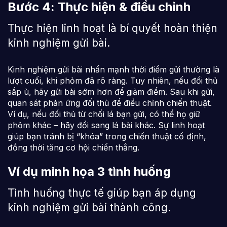
Bước 4: Thực hiện & điều chỉnh
Thực hiện linh hoạt là bí quyết hoàn thiện
kinh nghiệm gửi bài.
Kinh nghiệm gửi bài nhấn mạnh thời điểm gửi thường là
lượt cuối, khi phỏm đã rõ ràng. Tuy nhiên, nếu đối thủ
sắp ù, hãy gửi bài sớm hơn để giảm điểm. Sau khi gửi,
quan sát phản ứng đối thủ để điều chỉnh chiến thuật.
Ví dụ, nếu đối thủ từ chối lá bạn gửi, có thể họ giữ
phỏm khác – hãy đổi sang lá bài khác. Sự linh hoạt
giúp bạn tránh bị “khóa” trong chiến thuật cố định,
đồng thời tăng cơ hội chiến thắng.
Ví dụ minh họa 3 tình huống
Tình huống thực tế giúp bạn áp dụng
kinh nghiệm gửi bài thành công.